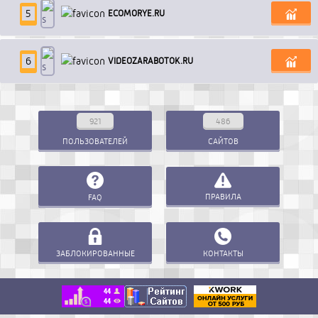
5
E
C
O
M
O
R
Y
E
.
R
U
6
V
I
D
E
O
Z
A
R
A
B
O
T
O
K
.
R
U
921
486
ПОЛЬЗОВАТЕЛЕЙ
САЙТОВ
ПРАВИЛА
FAQ
ЗАБЛОКИРОВАННЫЕ
КОНТАКТЫ