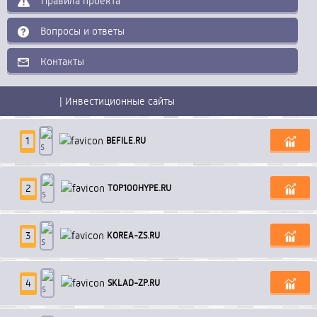
Правила проекта
Вопросы и ответы
Контакты
Категории
| Инвестиционные сайты
1
B
E
F
I
L
E
.
R
U
2
T
O
P
1
0
0
H
Y
P
E
.
R
U
3
K
O
R
E
A
-
Z
S
.
R
U
4
S
K
L
A
D
-
Z
P
.
R
U